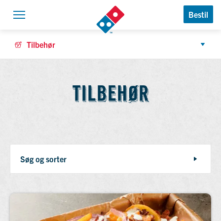
Domino’s Logo
Bestil
Åben navigation
Tilbehør
TILBEHØR
TILBEHØR
Søg og sorter