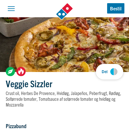
Domino’s Logo
Bestil
Åben navigation
Del
Veggie Sizzler
Crust oil, Herbes De Provence, Hvidløg, Jalapeños, Peberfrugt, Rødløg,
Soltørrede tomater, Tomatsauce af sotørrede tomater og hvidløg og
Mozzarella
Pizzabund